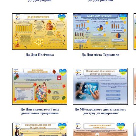
До Дня родини
До Дня рибалки
До Дня Пасічника
До Дня міста Тернополя
До Дня вихователя і всіх
До Міжнародного дня загального
дошкільних працівників
доступу до інформації