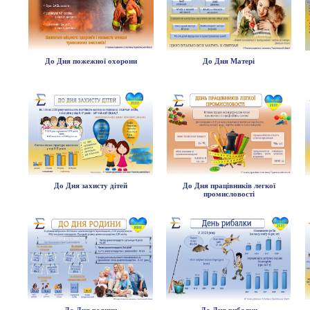
До Дня пожежної охорони
До Дня Матері
До Дня захисту дітей
До Дня працівників легкої
промисловості