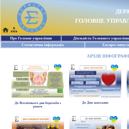
АРХІВ ІНФОГРАФІ
До Дня закоханих
До Всесвітнього дня боротьби з
раком