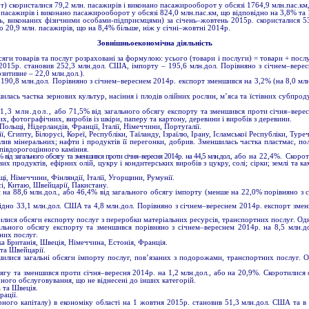
скористалися 79,2 млн. пасажирів і виконано пасажирооборот у обсязі 1764,9 млн.пас.км, 
 пасажирів і виконано пасажирооборот у обсязі 824,0 млн.пас.км, що відповідно на 3,8% та 
, виконаних фізичними особами-підприємцями) за січень–жовтень 2015р. скористалися 53
 20,9 млн. пасажирів, що на 8,4% більше, ніж у січні–жовтні 2014р.
Зовнішньоекономічна діяльність
сяги товарів та послуг розраховані за формулою: усього (товари і послуги) = товари + посл
ь 2015р. становив 252,3 млн.дол. США, імпорту – 195,6 млн.дол. Порівняно з січнем–вере
зитивне – 22,0 млн.дол.).
90,8 млн.дол. Порівняно з січнем–вереснем 2014р. експорт зменшився на 3,2% (на 8,0 млн.д
илась частка зернових культур, насіння і плодів олійних рослин, м’яса та їстівних субпро
1,3 млн.дол.,
або 71,5% від загального обсягу експорту та зменшився проти січня–верес
х, фотографічних, виробів із шкіри, паперу та картону, деревини і виробів з деревини.
ольщі, Нідерландів, Франції, Італії, Німеччини, Портуґалії.
 Єгипту, Білорусі, Кореї, Республіки, Таїланду, Ізраїлю, Ірану, Ісламської Республіки, Туре
лив мінеральних; нафти і продуктів її перегонки, добрив. Зменшилась частка пластмас, по
апівдорогоцінного каміння.
 від загального обсягу та зменшився проти січня–вересня 2014р. на 44,5 млн.дол.,
або на 22,4%. Скороти
х продуктів, ефірних олій, цукру і кондитерських виробів з цукру, солі; сірки; землі та кам
, Німеччини, Фінляндії, Італії, Угорщини, Румунії.
сі, Китаю, Швейцарії, Пакистану.
и на 88,6 млн.дол., або 46,4% від загального обсягу імпорту (менше на 22,0% порівняно з
ідно
33,1
млн.дол. США та 4,8 млн.дол. Порівняно з січнем–вереснем 2014р. експорт зме
илися обсяги експорту послуг з переробки матеріальних ресурсів, транспортних послуг. Од
ального обсягу експорту та зменшився порівняно з січнем–вереснем 2014р. на 8,5 млн.до
них послуг.
а Британія, Швеція, Німеччина, Естонія, Франція.
 та Швейцарії.
илися загальні обсяги імпорту послуг, пов’язаних з подорожами, транспортних послуг. О
сягу та зменшився проти січня–вересня 2014р. на 1,2 млн.дол., або на 20,9%. Скоротилися
чного обслуговування, що не віднесені до інших категорій.
 та Швеція.
рації.
рного капіталу) в економіку області на 1 жовтня 2015р. становив 51,3 млн.дол. США та в