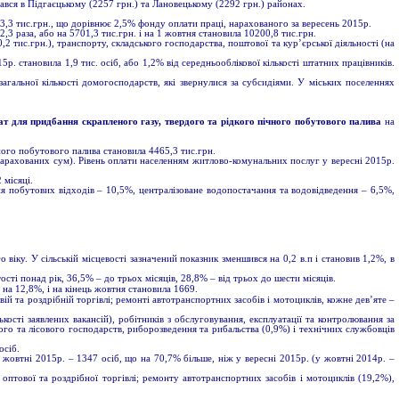
ався в Підгаєцькому (2257 грн.) та Лановецькому (2292 грн.) районах.
213,3 тис.грн., що дорівнює 2,5% фонду оплати праці, нарахованого за вересень 2015р.
 раза, або на 5701,3 тис.грн. і на 1 жовтня становила 10200,8 тис.грн.
 тис.грн.), транспорту, складського господарства, поштової та кур’єрської діяльності (на
р. становила 1,9 тис. осіб, або 1,2% від середньооблікової кількості штатних працівників.
альної кількості домогосподарств, які звернулися за субсидіями. У міських поселеннях
ат для придбання скрапленого газу, твердого та рідкого пічного побутового палива
на
.
ного побутового палива становила 4465,3 тис.грн.
нарахованих сум). Рівень оплати населенням житлово-комунальних послуг у вересні 2015р.
 місяці.
ня побутових відходів – 10,5%, централізоване водопостачання та водовідведення – 6,5%,
 віку. У сільській місцевості зазначений показник зменшився на 0,2 в.п і становив 1,2%, в
ті понад рік, 36,5% – до трьох місяців, 28,8% – від трьох до шести місяців.
 на 12,8%, і на кінець жовтня становила 1669.
ій та роздрібній торгівлі; ремонті автотранспортних засобів і мотоциклів, кожне дев’яте –
ості заявлених вакансій), робітників з обслуговування, експлуатації та контролювання за
кого та лісового господарств, риборозведення та рибальства (0,9%) і технічних службовців
осіб.
 жовтні 2015р. – 1347 осіб, що на 70,7% більше, ніж у вересні 2015р. (у жовтні 2014р. –
оптової та роздрібної торгівлі; ремонту автотранспортних засобів і мотоциклів (19,2%),