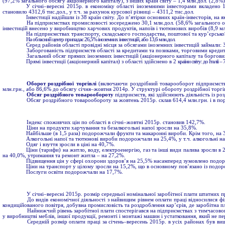
(97,2% загального обсягу акціонерного капіталу), з інших країн світу – 1,4 млн.дол. (2,8%)
У січні–вересні 2015р. в економіку області іноземними інвесторами вкладено 1
становило 4312,6 тис.дол., у т.ч. за рахунок курсової різниці – 4311,2 тис.дол.
Інвестиції надійшли із 38 країн світу. До п’ятірки основних країн-інвесторів, на 
На підприємствах промисловості зосереджено 30,1 млн.дол. (58,6% загального об
інвестицій внесено у виробництво харчових продуктів, напоїв і тютюнових виробів (8,9 мл
На підприємствах транспорту, складського господарства, поштової та кур’єрської
На обласний центр припадає 26,5% іноземних інвестицій, або 13,6 млн.дол.
Серед районів області провідні місця за обсягами іноземних інвестицій займали: 
Заборгованість підприємств області за кредитами та позиками, торговими кред
Загальний обсяг прямих іноземних інвестицій (акціонерного капіталу та боргови
Прямі інвестиції (акціонерний капітал) з області здійснено в 2
країни світу: до Італії
Оборот роздрібної торгівлі
(включаючи роздрібний товарооборот підприємств,
млн.грн., або 86,6% до обсягу січня–жовтня 2014р. У структурі обороту роздрібної торгі
Обсяг роздрібного товарообороту
підприємств, які здійснюють діяльність із ро
Обсяг роздрібного товарообороту за жовтень 2015р. склав 614,4 млн.грн. і в по
Індекс споживчих цін по області в січні–жовтні 2015р. становив 142,7%.
Ціни на продукти харчування та безалкогольні напої зросли на 35,8%.
Найбільше (в 1,5 раза) подорожчали фрукти та макаронні вироби. Крім того, на 3
Алкогольні напої та тютюнові вироби подорожчали на 25,4%, у т.ч. алкогольні н
Одяг і взуття зросли в ціні на 40,7%.
Ціни (тарифи) на житло, воду, електроенергію, газ та інші види палива зросли в 
на 40,0%, утримання та ремонт житла – на 27,2%.
Підвищення цін у сфері охорони здоров’я на 25,5% насамперед зумовлено подо
Ціни на транспорт у цілому зросли на 15,2%, що в основному пов’язано із подор
Послуги освіти подорожчали на 17,7%.
У cічні–вересні 2015р. розмір середньої номінальної заробітної плати штатних пр
До видів економічної діяльності з найвищим рівнем оплати праці відносилися фін
кондиційованого повітря, добувна промисловість та роздроблення кар’єрів, де заробітна пл
Найнижчий рівень заробітної плати спостерігався на підприємствах з тимчасовог
у виробництві меблів, іншої продукції, ремонті і монтажі машин і устатковання, який не п
Середній розмір оплати праці за січень–вересень 2015р. в усіх районах був вище