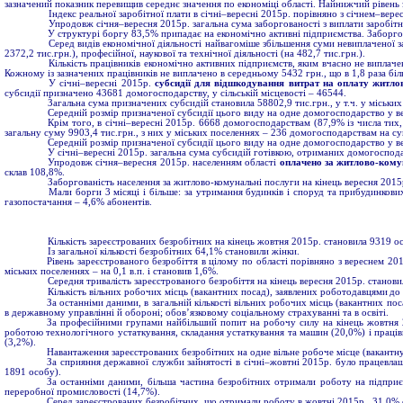
зазначений показник перевищив середнє значення по економіці області. Найнижчий рівень з
Індекс реальної заробітної плати в січні–вересні 2015р. порівняно з січнем–вер
Упродовж січня–вересня 2015р. загальна сума заборгованості з виплати заробітно
У структурі боргу 83,5% припадає на економічно активні підприємства. Заборгов
Серед видів економічної діяльності найвагоміше збільшення суми невиплаченої з
2372,2 тис.грн.), професійної, наукової та технічної діяльності (на 482,7 тис.грн.).
Кількість працівників економічно активних підприємств, яким вчасно не виплачен
Кожному із зазначених працівників не виплачено в середньому 5432 грн., що в 1,8 раза біл
У січні–вересні 2015р.
субсидії
для відшкодування витрат на оплату житло
субсидії призначено 43681 домогосподарству, у сільській місцевості – 46544.
Загальна сума призначених субсидій становила 58802,9 тис.грн., у т.ч. у міських 
Середній розмір призначеної субсидії цього виду на одне домогосподарство у ве
Крім того, в січні–вересні 2015р. 6668 домогосподарствам (87,9% із числа тих,
загальну суму 9903,4 тис.грн., з них у міських поселеннях – 236 домогосподарствам на су
Середній розмір призначеної субсидії цього виду на одне домогосподарство у ве
У січні–вересні 2015р. загальна сума субсидій готівкою, отриманих домогоспода
Упродовж січня–вересня 2015р. населенням області
оплачено за житлово-кому
склав 108,8%.
Заборгованість населення за житлово-комунальні послуги на кінець вересня 2015р.
Мали борги 3 місяці і більше: за утримання будинків і споруд та прибудинкови
газопостачання – 4,6% абонентів.
Кількість зареєстрованих безробітних на кінець жовтня 2015р. становила 9319 о
Із загальної кількості безробітних 64,1% становили жінки.
Рівень зареєстрованого безробіття в цілому по області порівняно з вереснем 201
міських поселеннях – на 0,1 в.п. і становив 1,6%.
Середня тривалість зареєстрованого безробіття на кінець вересня 2015р. станови
Кількість вільних робочих місць (вакантних посад), заявлених роботодавцями
до
За останніми даними, в загальній кількості вільних робочих місць (вакантних по
в державному управлінні й обороні; обов’язковому соціальному страхуванні та в освіті.
За професійними групами найбільший попит на робочу силу на кінець жовтня 2015
роботою технологічного устаткування, складання устаткування та машин (20,0%) і працівни
(3,2%).
Навантаження зареєстрованих безробітних на одне вільне робоче місце (вакантну 
За сприяння державної служби зайнятості в січні–жовтні 2015р. було працевлашт
1891 особу).
За останніми даними, більша частина безробітних отримали роботу на підприємс
переробної промисловості (14,7%).
Серед зареєстрованих безробітних, що отримали роботу в жовтні 2015р., 31,0% с