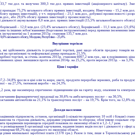
.
33,7 тис.дол. та вилучено 300,3 тис.дол. прямих інвестицій (акціонерного капіталу). Зме
які припадає 75,2% загального обсягу прямих інвестицій, входять: Німеччина – 15,2 млн.дол.,
сягу прямих інвестицій), у т.ч. переробної – 21,1 млн.дол., добувної промисловості і роз
н.дол., або 29,6% обсягу прямих інвестицій у промисловість).
 діяльності акумульовано 8,0 млн.дол. прямих інвестицій (15,5% загальнообласного обсягу),
Зборівський – 12,0 млн.дол. (23,4% загального обсягу), Борщівський – 11,1 млн.дол. (21,6%)
итами та іншими зобов’язаннями (борговими інструментами) перед прямими іноземними інве
х інструментів) на 1 жовтня 2015р. становив 135,7 млн.дол.
 – 74,6% загального обсягу, Молдови, Республіки – 25,4%.
Внутрішня торгівля
 які здійснюють діяльність із роздрібної торгівлі, дані щодо обсягів продажу товарів 
влі на організовані та неформальні ринки припадало 21,5%.
здрібної торгівлі, за січень–жовтень 2015р. становив 6007,2 млн.грн., що в порівнянних ц
рівнянних цінах зменшився проти жовтня 2014р. на 25,2%, проти вересня 2015р. – на 3,3%.
Ціни і тарифи
7,2–34,8% зросли в ціні олія та жири, овочі, продукти переробки зернових, риба та продукт
апої – на 27,5%, тютюнові вироби – на 24,3%.
2,2 раза, що насамперед спричинено підвищенням цін на гарячу воду, опалення та електроене
рожчанням фармацевтичної продукції на 30,6% та амбулаторних послуг – на 30,5%.
ожчанням автомобілів на 21,1% та транспортних послуг – на 19,7%. Крім того, на 12,8% під
Доходи населення
ацівників підприємств, установ, організацій (з кількістю працюючих 10 осіб і більше) стан
ансова та страхова діяльність, державне управління та оборона; обов’язкове соціальне стра
ата працівників перевищила середній показник по економіці області в 1,2–1,7 раза.
о розміщування й організації харчування, надання інших видів послуг і діяльності у сфері
еревищував 68,2% від середнього по економіці області.
 рівня мінімальної заробітної плати (1378 грн.). Разом із тим, лише в Тернопільському рай