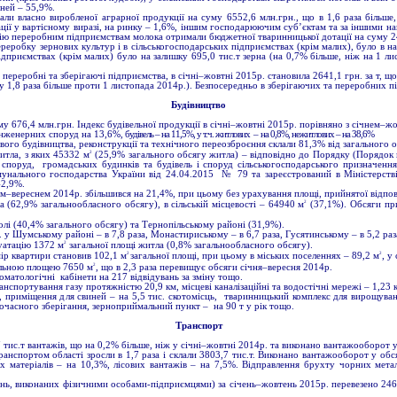
иней – 55,9%.
ували власно виробленої аграрної продукції на суму 6552,6 млн.грн., що в 1,6 раза біль
зації у вартісному виразі, на ринку – 1,6%, іншим господарюючим суб’єктам та за іншими 
ацію переробним підприємствам молока отримали бюджетної тваринницької дотації на суму 246
еробку зернових культур і в сільськогосподарських підприємствах (крім малих), було в ная
підприємствах (крім малих) було на залишку 695,0 тис.т зерна (на 0,7% більше, ніж на 1 
ереробні та зберігаючі підприємства, в січні–жовтні 2015р. становила 2641,1 грн. за т, що
(у 1,8 раза більше проти 1 листопада 2014р.). Безпосередньо в зберігаючих та переробних п
Будівництво
му 676,4 млн.грн. Індекс будівельної продукції в січні–жовтні 2015р. порівняно з січнем–ж
нженерних споруд на 13,6%,
будівель – на 11,5%, у т.ч. житлових
–
на 0,8%, нежитлових – на 38,6%
ого будівництва, реконструкції та технічного переозброєння склали 81,3% від загального об
2
итла, з яких 45332 м
(25,9% загального обсягу житла) – відповідно до Порядку (Порядок 
поруд, громадських будинків та будівель і споруд сільськогосподарського призначення I
омунального господарства України від 24.04.2015 № 79 та зареєстрований в Міністерс
42,9%.
ем–вереснем 2014р. збільшився на 21,4%, при цьому без урахування площі, прийнятої відпо
2
 (62,9% загальнообласного обсягу), в сільській місцевості – 64940 м
(37,1%). Обсяги при
лі (40,4% загального обсягу) та Тернопільському районі (31,9%).
Шумському районі – в 7,8 раза, Монастириському – в 6,7 раза, Гусятинському – в 5,2 раза, 
2
уатацію 1372 м
загальної площі житла (0,8% загальнообласного обсягу).
2
2
ір квартири становив 102,1 м
загальної площі, при цьому в міських поселеннях – 89,2 м
, у
2
гальною площею 7650 м
, що в 2,3 раза перевищує обсяги січня–вересня 2014р.
оматологічні кабінети на 217 відвідувань за зміну тощо.
нспортування газу протяжністю 20,9 км, місцеві каналізаційні та водостічні мережі – 1,23 км
ення для свиней – на 5,5 тис. скотомісць, тваринницький комплекс для вирощування і 
ночасного зберігання, зерноприймальний пункт – на 90 т у рік тощо.
Транспорт
 тис.т вантажів, що на 0,2% більше, ніж у січні–жовтні 2014р. та виконано вантажооборот у
нспортом області зросли в 1,7 раза і склали 3803,7 тис.т. Виконано вантажооборот у обсяз
х матеріалів – на 10,3%, лісових вантажів – на 7,5%. Відправлення брухту чорних мет
ь, виконаних фізичними особами-підприємцями) за січень–жовтень 2015р. перевезено 2469