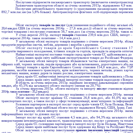
Послугами підприємств пасажирського транспорту (включаючи електротранспорт) 
Залізничним транспортом області за січень–жовтень 2015р. відправлено 4,9 млн.
Послугами автомобільного транспорту (з урахуванням пасажирських перевезень
892,7 млн.пас.км (на 5,8% більше). Автотранспортом фізичних осіб-підприємців перевезено
Обсяг експорту
товарів та послуг
(для уникнення подвійного обліку загальні об
20,4 млн.дол. США
(за січень–вересень 2014р. – 27,6 млн.дол.))
області за січень–вересен
торгівлі товарами і послугами становило 56,7 млн.дол. (за січень–вересень 2014р. також по
У січні–вересні 2015р. експорт
товарів
становив 239,6 млн.дол. США, імпорт – 1
січні–вересні 2014р. також позитивне – 14,4 млн.дол.).
У загальному обсязі експорту товарів порівняно з січнем–вереснем 2014р. збільш
продуктів переробки овочів, меблів, деревини і виробів з деревини.
Обсяг експорту товарів до країн Європейського Союзу становив 17
продуктів тваринного походження, їстівних плодів та горіхів, приладів та апаратів оптични
Найвагоміші експортні поставки товарів серед країн-членів ЄС здійснювались до П
Серед інших країн світу найбільше експортувалися товари до Російської Федерації,
У загальному обсязі імпорту товарів збільшилася частка електричних машин, па
ефірних олій, чорних металів, перлів природних або культивованих, дорогоцінного або н
Імпорт товарів з країн Європейського Союзу становив 154,0 млн.дол., або
77,6%
деревини, засобів наземного транспорту, крім залізничного, чорних металів, різних харчови
механічних машин, живих дерев та інших рослин, електричних машин.
Серед країн ЄС найвагоміші імпортні надходження товарів здійснювались з Польщі
Серед інших країн світу найбільші імпортні поставки товарів надходили з Білору
В область за січень–вересень 2015р. надійшло іноземної давальницької сировин
млн.дол.
, або 45,5% від загального обсягу експорту (менше на 20,7%).
За січень–вересень 2015р. обсяги експорту та імпорту
послуг
становили відпов
2014р. також позитивне – 35,2 млн.дол.).
У загальному обсязі експорту послуг порівняно з січнем–вереснем 2014р. зменш
Обсяг експорту послуг країнам ЄС становив 26,8 млн.дол., або 81,0% від заг
транспортних послуг, а також послуг у сфері телекомунікації, комп’ютерних та інформацій
Головним партнером в експорті послуг серед країн-членів ЄС була Польща, Велик
Серед інших країн найбільші обсяги послуг надавалися Нігерії, США, Іраку, Гані
У загальному обсязі імпорту послуг порівняно з січнем–вереснем 2014р. зменш
інформаційних послуг та ділових послуг.
Імпорт послуг від країн ЄС становив 4,5 млн.дол., або 94,3% від загального об
використанням інтелектуальної власності, транспортних послуг, послуг з ремонту та техні
Серед країн ЄС головними партнерами в імпорті послуг були Польща, Німеччина
Серед інших країн найбільше послуг було одержано від Кіпру та Російської Феде
Обсяг залучених з початку інвестування
прямих іноземних інвестицій
(акціоне