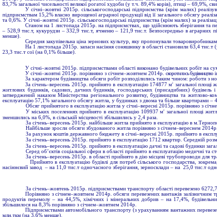
83,7% загальної чисельності великої рогатої худоби (у т.ч. 89,4% корів), птиці – 69,9%, св
У січні–жовтні 2015р. сільськогосподарські підприємства (крім малих) реаліз
підприємствам 15,2% власно вирощеної аграрної продукції від її загального обсягу реалі
та 0,6%. У січні–жовтні 2015р. сільськогосподарські підприємства (крім малих) за реаліз
Станом на 1 листопада 2015р. на підприємствах, що здійснюють зберігання та пер
– 528,9 тис.т, кукурудзи – 332,9 тис.т, ячменю – 121,9 тис.т. Безпосередньо в аграрних 
менше).
Середня закупівельна ціна зернових культур, яку пропонували товаровиробникам п
На 1 листопада 2015р. запаси насіння соняшнику в області становили 63,4 тис.т 
23,3 тис.т сої (на 0,1% більше).
У січні–жовтні 2015р. підприємствами області виконано будівельних робіт на су
У січні–жовтні 2015р. порівняно з січнем–жовтнем 2014р.
скоротилось будівництво
і
За характером будівництва обсяги робіт розподілились таким чином: роботи з нов
2
За січень–вересень 2015р. прийнято в експлуатацію 174877 м
загальної площі ж
житлових будинків, садових, дачних будинків, господарських (присадибних) будівель і с
затверджений наказом Міністерства регіонального розвитку, будівництва та житлово-к
експлуатацію 57,1% загального обсягу житла, у будинках з двома та більше квартирами – 
Обсяг прийнятого в експлуатацію житла у січні–вересні 2015р. порівняно з січн
2
У міських поселеннях прийнято в експлуатацію 109937 м
загальної площі житла
зменшились на 6,0%, в сільській місцевості збільшились у 2,4 раза.
За січень–вересень 2015р. найбільше житла прийнято в експлуатацію в м.Тернопо
Найбільше зросли обсяги збудованого житла порівняно з січнем–вереснем 2014р. у 
За рахунок коштів державного бюджету в січні–вересні 2015р. прийнято в експл
За січень–вересень 2015р. прийнято в експлуатацію 1712 квартир. Середній розм
За січень–вересень 2015р. прийнято в експлуатацію дачні та садові будинки за
Серед об’єктів соціальної сфери в області прийнято в експлуатацію медичні та ст
За січень–вересень 2015р. в області прийнято в дію місцеві трубопроводи для тра
Прийнято в експлуатацію будівлі для потреб сільського господарства, зокрема, приміщ
насіннєвий завод – на 11,0 тис.т одночасного зберігання, зерносклади – на 25,0 тис.т од
За січень–жовтень 2015р. підприємствами транспорту
області перевезено 6272,7
Порівняно з січнем–жовтнем 2014р. обсяги перевезених вантажів залізничним тра
продуктів перемолу – на 44,5%, хімічних і мінеральних добрив – на 17,4%, будівельни
збільшилося на 8,3% порівняно з січнем–жовтнем 2014р.
Підприємствами автомобільного транспорту (з урахуванням вантажних перевезен
млн.ткм (на 3,6% менше).