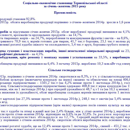
Соціально-економічне становище Тернопільської області
за січень–жовтень 2015 року
Промисловість
родукції становив 92,8%.
2015р. обсяги виробництва продукції порівняно з січнем–жовтнем 2014р. зросли в 1,6 раз
робів
за підсумками січня–жовтня 2015р. обсяг виробленої продукції зменшився на 4,1%,
словості, крохмалів та крохмальних продуктів – на 14,7%.
та тваринних жирів – на 24,7%, перероблення та консервування фруктів і овочів – на 8,6%, 
урякового 70,9 тис.т, кормів готових для тварин, 41,7 тис.т борошна, 23,1 тис.т молока 
а великої рогатої худоби свіжого чи охолодженого, 5,4 тис.т круп, борошна грубого помелу т
цтва гумових і пластмасових виробів, іншої неметалевої мінеральної продукції
на 23
рафічної діяльності
– на 4,5%.
обудування, крім ремонту і монтажу машин і устатковання
на 33,5%,
з виробництв
бництва продукції зменшився на 6,4%. З початку 2015р. вироблено 10,3 млн.кВт·год електр
Сільське господарство
015р. порівняно з січнем–жовтнем 2014р. скоротилися на 8,3%, у т.ч. у сільськогосподарськ
нобобові культури (включаючи кукурудзу на зерно) скошено та обмолочено на площі 406,
одарськими підприємствами – 1501,2 тис.т (на 4,2% менше проти 1 листопада 2014р.), го
площ. Сільськогосподарськими підприємствами одержано 408,8 тис.т зерна кукурудзи (на 15
нше, ніж на 1 листопада 2014р.) при середній урожайності 48,7 ц з 1 га (на 10,1 ц менше).
 зниження їх урожайності, обсяг виробництва солодких коренів зменшився проти 1 листопа
т картоплі (на 27,3% менше проти 1 листопада 2014р.), 248,1 тис.т овочів (на 5,4% менше
 ягід.
ськогосподарськими підприємствами (крім малих) проведено посів озимих культур на зерн
 тис.т худоби та птиці в живій вазі (на 2,4% більше, ніж у січні–жовтні 2014р.), вироблен
осли проти січня–жовтня 2014р. відповідно на 6,6% та на 32,0%.
За рахунок нарощуван
рських підприємствах збільшилося на 12,7%. С
ередній надій молока від однієї ко
. у порівнянні з січнем–жовтнем 2014р. скоротили обсяги виробництва всіх основних виді
великої рогатої худоби, що на 12,4% менше проти 1 листопада 2014р., свиней – 451,2 тис. го
рин (крім великої рогатої худоби), у селянських господарствах скоротилося поголів’я всіх