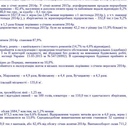
ше, ніж у січні–жовтні 2014р. У січні–жовтні 2015р. агроформування продали переробним
напрямами – 82,4%, населенню в рахунок оплати праці та пайовикам видали відповідно 0,2%
,0 тис.грн., за худобу – 0,1 тис.грн.
вності 1027,8 тис.т зерна (на 2,8% менше порівняно з 1 листопада 2014р.), у т.ч. пшениці
листопада 2014р.), у зберігаючих та зернопереробних підприємствах – 332,8 тис.т (на 9,2%
 в 1,5 раза більше порівняно з січнем–жовтнем 2014р.
ідприємствах на 1 листопада 2015р. було на залишку 42,2 тис.т ріпаку (на 11,9% більше) та
овтнем 2014р. становив 87,9%.
сягу, решта – з капітального і поточного ремонтів (14,7% та 4,0% відповідно).
прийняття в експлуатацію і проведення технічного обстеження індивідуальних (садибних)
 та II категорій складності, які збудовані без дозволу на виконання будівельних робіт,
тві юстиції України 15.05.2015 за №547/26992). В одноквартирних будинках прийнято в
відно до Порядку, зменшився на 10,0%.
йнятого в експлуатацію житла в міських поселеннях порівняно з січнем–вереснем 2014р.
Збаразькому – в 4,9 раза, Козівському – в 4,4 раза, Бучацькому – в 4,3 раза.
2
 сільській місцевості – 135,6 м
.
, тролейбусні лінії – 1,25 км.
відгодівлі свиней – на 500 голів, елеватори – на 110,0 тис.т одночасного зберігання,
 обсязі 1684,7 млн.ткм, на 1,2% менше.
і 973,5 млн.ткм (на 0,6% більше). Відправлення чорних металів зросло в 4,0 раза, зерна і
алів зменшилося на 13,0%. Середньодобове вивантаження вагонів становило 52 одиниці і
,0 тис.т вантажів, або 62,4% від обсягу січня–жовтня 2014р. Вантажооборот склав 711,2