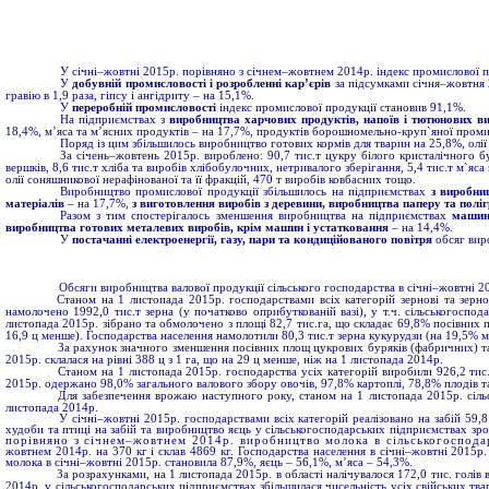
У січні–жовтні 2015р. порівняно з січнем–жовтнем 2014р. індекс промислової п
У
добувній промисловості і розробленні кар’єрів
за підсумками січня–жовтня 
гравію в 1,9 раза, гіпсу і ангідриту – на 15,1%.
У
переробній промисловості
індекс промислової продукції становив 91,1%.
На підприємствах з
виробництва харчових продуктів, напоїв і
тютюнових ви
18,4%, м’яса та м’ясних продуктів – на 17,7%, продуктів борошномельно-круп`яної проми
Поряд із цим збільшилось виробництво готових кормів для тварин на 25,8%, олії 
За січень–жовтень 2015р. вироблено: 90,7 тис.т цукру білого кристалічного б
вершків, 8,6 тис.т хліба та виробів хлібобулочних, нетривалого зберігання, 5,4 тис.т м`яс
олії соняшникової нерафінованої та її фракцій, 470 т виробів ковбасних тощо.
Виробництво промислової продукції збільшилось на підприємствах
з виробни
матеріалів
– на 17,7%,
з виготовлення виробів з деревини, виробництва паперу та поліг
Разом з тим спостерігалось зменшення виробництва на підприємствах
машин
виробництва готових металевих виробів, крім машин і устатковання
– на 14,4%.
У
постачанні електроенергії, газу, пари та кондиційованого повітря
обсяг виро
Обсяги виробництва валової продукції сільського господарства в січні–жовтні 2
Станом на 1 листопада 2015р. господарствами всіх категорій зернові та зер
намолочено 1992,0 тис.т зерна (у початково оприбуткованій вазі), у т.ч. сільськогосп
листопада 2015р. зібрано та обмолочено з площі 82,7 тис.га, що складає 69,8% посівних 
16,9 ц менше). Господарства населення намолотили 80,3 тис.т зерна кукурудзи (на 19,5% ме
За рахунок значного зменшення посівних площ цукрових буряків (фабричних) та
2015р. склалася на рівні 388 ц з 1 га, що на 29 ц менше, ніж на 1 листопада 2014р.
Станом на 1 листопада 2015р. господарства усіх категорій виробили 926,2 тис.
2015р. одержано 98,0% загального валового збору овочів, 97,8% картоплі, 78,8% плодів та
Для забезпечення врожаю наступного року, станом на 1 листопада 2015р. сіль
листопада 2014р.
У січні–жовтні 2015р. господарствами всіх категорій реалізовано на забій 59,8
худоби та птиці на забій та виробництво яєць у сільськогосподарських підприємствах зр
порівняно з січнем–жовтнем 2014р. виробництво молока в сільськогоспода
жовтнем 2014р. на 370 кг і склав 4869 кг. Господарства населення в січні–жовтні 2015р
молока в січні–жовтні 2015р. становила 87,9%, яєць – 56,1%, м’яса – 54,3%.
За розрахунками, на 1 листопада 2015р. в області налічувалося 172,0 тис. голів 
2014р. у сільськогосподарських підприємствах збільшилася чисельність усіх свійських тва