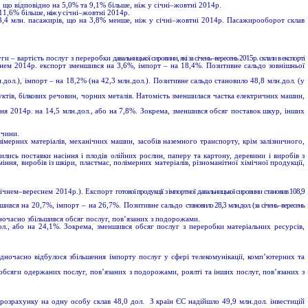
що відповідно на 5,0% та 9,1% більше, ніж у січні–жовтні 2014р.
11,6% більше,
ніж у
січні–жовтні 2014р.
,4 млн. пасажирів, що на 3,8% менше, ніж у січні–жовтні 2014р. Пасажирооборот склав
уги – вартість послуг з переробки
давальницької сировини, які за січень–вересень 2015р. склали в експорті
снем 2014р. експорт зменшився на 3,6%, імпорт – на 18,4%. Позитивне сальдо зовнішньої
ол.), імпорт – на 18,2% (на 42,3 млн.дол.). Позитивне сальдо становило 48,8 млн.дол. (у
дуктів, білкових речовин, чорних металів. Натомість зменшилася частка електричних машин,
ня 2014р. на 14,5 млн.дол., або на 7,8%. Зокрема, зменшився обсяг поставок шкур, інших
ччини.
лімерних матеріалів, механічних машин, засобів наземного транспорту, крім залізничного,
лись поставки насіння і плодів олійних рослин, паперу та картону, деревини і виробів з
іння, виробів із шкіри, пластмас, полімерних матеріалів, різноманітної хімічної продукції,
 січнем–вереснем 2014р.). Експорт
готової продукції з імпортної давальницької сировини становив 108,9
ншився на 20,7%, імпорт – на 26,7%. Позитивне сальдо
становило 28,3 млн.дол. (за січень–вересень
ночасно збільшився обсяг послуг, пов’язаних з подорожами.
л., або на 24,1%. Зокрема, зменшився обсяг послуг з переробки матеріальних ресурсів,
дночасно відбулося збільшення імпорту послуг у сфері телекомунікації, комп’ютерних та
 обсяги одержаних послуг, пов’язаних з подорожами, роялті та інших послуг, пов’язаних з
 розрахунку на одну особу склав 48,0
дол. З країн ЄС надійшло 49,9 млн.дол. інвестицій