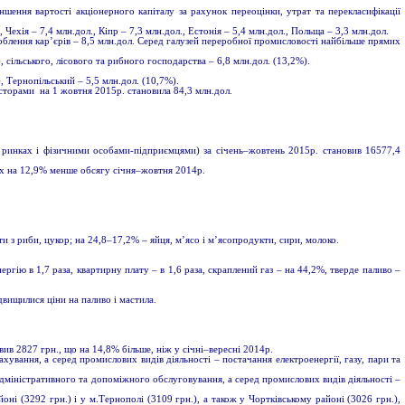
ншення вартості акціонерного капіталу за рахунок переоцінки, утрат та перекласифікації
 Чехія – 7,4 млн.дол., Кіпр – 7,3 млн.дол., Естонія – 5,4 млн.дол., Польща – 3,3 млн.дол.
роблення кар’єрів – 8,5 млн.дол. Серед галузей переробної промисловості найбільше прямих
 сільського, лісового та рибного господарства – 6,8 млн.дол. (13,2%).
, Тернопільський – 5,5 млн.дол. (10,7%).
сторами на 1 жовтня 2015р. становила 84,3 млн.дол.
на ринках і фізичними особами-підприємцями) за січень–жовтень 2015р. становив 16577,4
інах на 12,9% менше обсягу січня–жовтня 2014р.
и з риби, цукор; на 24,8–17,2% – яйця, м’ясо і м’ясопродукти, сири, молоко.
ргію в 1,7 раза, квартирну плату – в 1,6 раза, скраплений газ – на 44,2%, тверде паливо –
вищилися ціни на паливо і мастила.
овив 2827 грн., що на 14,8% більше, ніж у cічні–вересні 2014р.
хування, а серед промислових видів діяльності – постачання електроенергії, газу, пари та
 адміністративного та допоміжного обслуговування, а серед промислових видів діяльності –
оні (3292 грн.) і у м.Тернополі (3109 грн.), а також у Чортківському районі (3026 грн.),