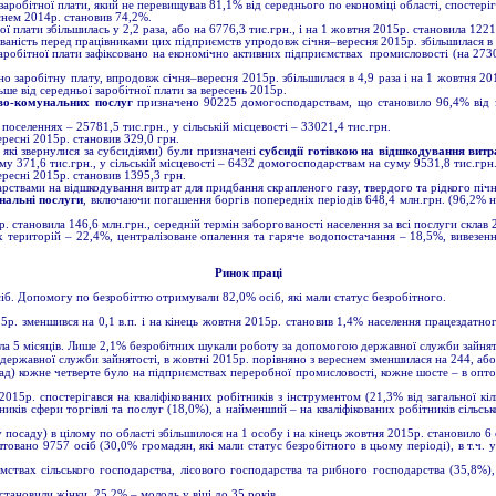
аробітної плати, який не перевищував 81,1% від середнього по економіці області, спостеріг
еснем 2014р. становив 74,2%.
ї плати збільшилась у 2,2 раза, або на 6776,3 тис.грн., і на 1 жовтня 2015р. становила 12
аність перед працівниками цих підприємств упродовж січня–вересня 2015р. збільшилася в 2,3
аробітної плати зафіксовано на економічно активних підприємствах промисловості (на 2730,2
о заробітну плату, впродовж січня–вересня 2015р. збільшилася в 4,9 раза і на 1 жовтня 2015
ьше від середньої заробітної плати за вересень 2015р.
во-комунальних послуг
призначено 90225 домогосподарствам, що становило 96,4% від заг
поселеннях – 25781,5 тис.грн., у сільській місцевості – 33021,4 тис.грн.
ресні 2015р. становив 329,0 грн.
 які звернулися за субсидіями) були призначені
субсидії готівкою на відшкодування витр
му 371,6 тис.грн., у сільській місцевості – 6432 домогосподарствам на суму 9531,8 тис.грн
ресні 2015р. становив 1395,3 грн.
рствами на відшкодування витрат для придбання скрапленого газу, твердого та рідкого піч
нальні послуги
, включаючи погашення боргів попередніх періодів 648,4 млн.грн. (96,2% 
 становила 146,6 млн.грн., середній термін заборгованості населення за всі послуги склав 2
х територій – 22,4%, централізоване опалення та гаряче водопостачання – 18,5%, вивезен
Ринок праці
сіб. Допомогу по безробіттю отримували 82,0% осіб, які мали статус безробітного.
5р. зменшився на 0,1 в.п. і на кінець жовтня 2015р. становив 1,4% населення працездатного
ла 5 місяців. Лише 2,1% безробітних шукали роботу за допомогою державної служби зайнятос
 державної служби зайнятості, в жовтні 2015р. порівняно з вереснем зменшилася на 244, або
сад) кожне четверте було на підприємствах переробної промисловості, кожне шосте – в оптов
р. спостерігався на кваліфікованих робітників з інструментом (21,3% від загальної кільк
ків сфери торгівлі та послуг (18,0%), а найменший – на кваліфікованих робітників сільсь
посаду) в цілому по області збільшилося на 1 особу і на кінець жовтня 2015р. становило 6 
овано 9757 осіб (30,0% громадян, які мали статус безробітного в цьому періоді), в т.ч. у
твах сільського господарства, лісового господарства та рибного господарства (35,8%), 
тановили жінки, 25,2% – молодь у віці до 35 років.