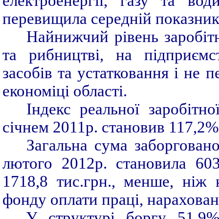
електроенергії, газу та вод
перевищила середній показник п
Найнижчий рівень заробітн
та рибництві, на підприємс
засобів та устатковання і не 
економіці області.
Індекс реальної заробітно
січнем 2011р. становив 117,2%
Загальна сума заборговано
лютого 2012р. становила 603
1718,8 тис.грн., менше, ніж
фонду оплати праці, нарахован
У структурі боргу 51,9%