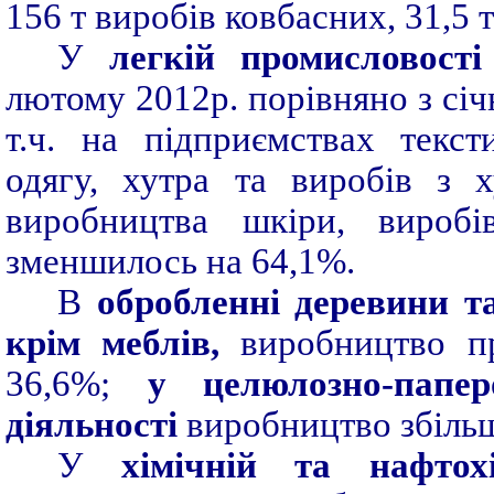
156 т виробів ковбасних, 31,5 
У
легкій
промисловості
лютому 2012р. порівняно з сі
т.ч. на підприємствах текс
одягу, хутра та виробів з 
виробництва шкіри, виробі
зменшилось на 64,1%.
В
обробленні деревини т
крім меблів,
виробництво пр
36,6%;
у целюлозно-папер
діяльності
виробництво збіль
У
хімічній та нафтохі