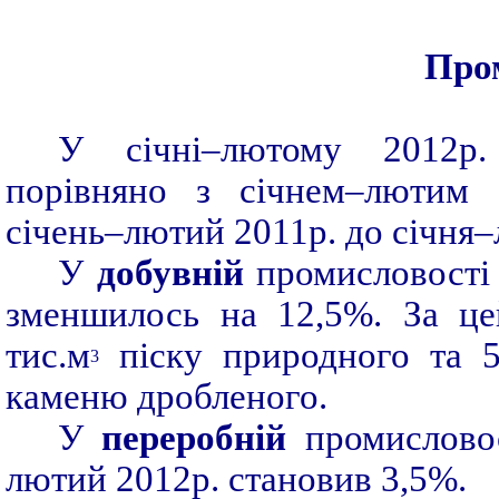
Про
У січні–лютому 2012р.
порівняно з січнем–лютим 2
січень–лютий 2011р. до січня–
У
добувній
промисловості 
зменшилось на 12,5%. За це
тис.м
піску природного та 5
3
каменю дробленого.
У
переробній
промисловос
лютий 2012р. становив 3,5%.