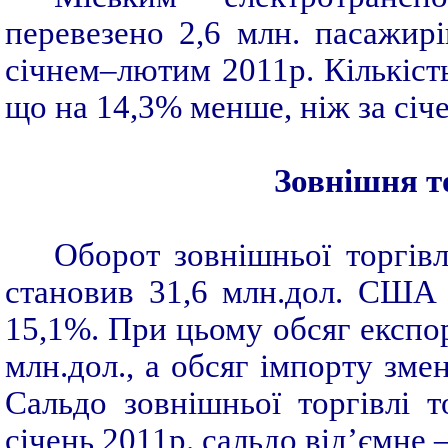
перевезено 2,6 млн. пасажир
січнем–лютим 2011р. Кількість
що на 14,3% менше, ніж за січ
Зовнішня т
Оборот зовнішньої торгівл
становив 31,6 млн.дол. США 
15,1%. При цьому обсяг експорт
млн.дол., а обсяг імпорту зме
Сальдо зовнішньої торгівлі т
січень 2011р. сальдо від’ємне –