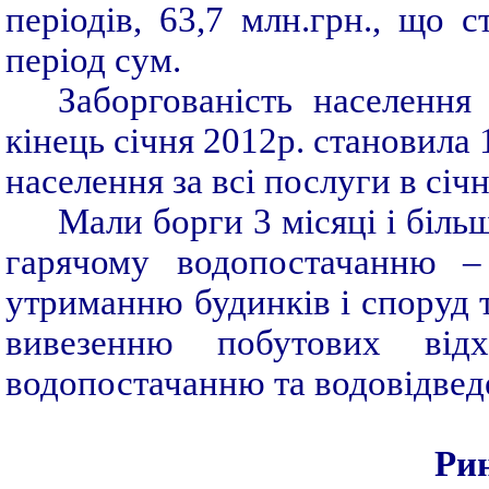
періодів, 63,7 млн.грн., що 
період сум.
Заборгованість населення
кінець січня 2012р. становила 
населення за всі послуги в січн
Мали борги 3 місяці і біль
гарячому водопостачанню –
утриманню будинків і споруд 
вивезенню побутових відх
водопостачанню та водовідвед
Ри