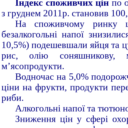
Індекс споживчих цін
по о
з груднем 2011р. становив 100,
На споживчому ринку ц
безалкогольні напої знизили
10,5%) подешевшали яйця та ц
рис, олію соняшникову, 
м’ясопродукти.
Водночас на 5,0% подорожч
ціни на фрукти, продукти пер
риби.
Алкогольні напої та тютюно
Зниження цін у сфері охо