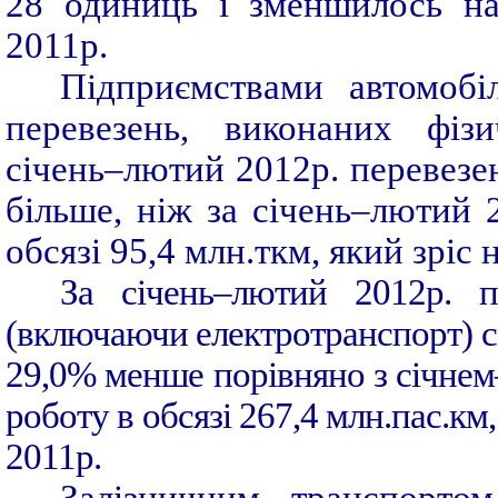
28 одиниць і зменшилось на
2011р.
Підприємствами автомобі
перевезень, виконаних фіз
січень–лютий 2012р. перевезен
більше, ніж за січень–лютий 
обсязі 95,4 млн.ткм, який зріс 
За січень–лютий 2012р. п
(включаючи електротранспорт) ск
29,0% менше порівняно з січнем
роботу в обсязі 267,4 млн.пас.к
2011р
.