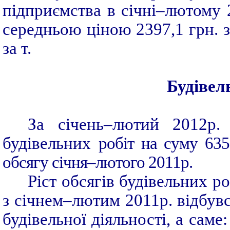
підприємства в січні–лютому 
середньою ціною 2397,1 грн. з
за т.
Будівел
За січень–лютий 2012р. 
будівельних
робіт на суму 635
обсягу січня–лютого 2011р.
Ріст обсягів будівельних р
з січнем–лютим 2011р. відбув
будівельної діяльності, а саме