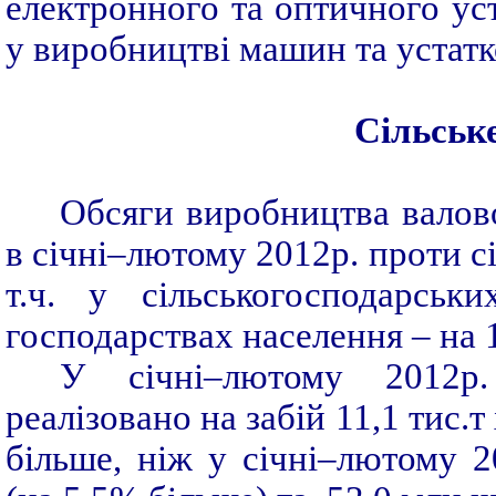
електронного та оптичного ус
у виробництві машин та устат
Сільськ
Обсяги виробництва валово
в січні–лютому 2012р. проти с
т.ч. у сільськогосподарсь
господарствах населення – на 
У січні–лютому 2012р.
реалізовано на забій 11,1 тис.т
більше, ніж у січні–лютому 2