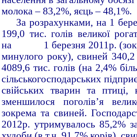
молока – 83,2%, яєць – 48,1%.
За розрахунками, на 1 бере
199,0 тис. голів великої рог
на 1 березня 2011р. (зокрема
минулого року), свиней 340,2 
4089,6 тис. голів (на 2,4% біл
сільськогосподарських підприє
свійських тварин та птиці,
зменшилося поголів’я велик
зокрема та свиней. Господ
2012р. утримувалось 85,2% за
худоби (в т.ч. 91,7% корів), св