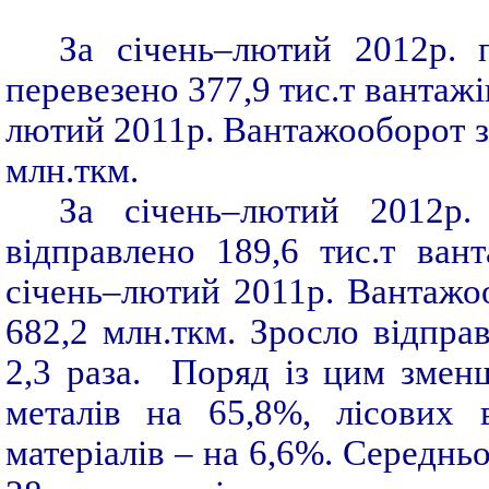
За січень–лютий 2012р. 
перевезено 377,9 тис.т вантажі
лютий 2011р. Вантажооборот зб
млн.ткм.
За січень–лютий 2012р. 
відправлено 189,6 тис.т ван
січень–лютий 2011р. Вантажоо
682,2 млн.ткм. Зросло відпра
2,3 раза. Поряд із цим змен
металів на 65,8%, лісових 
матеріалів – на 6,6%. Середнь