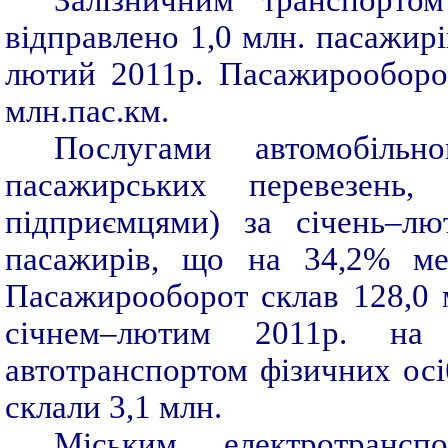
Залізничним транспортом
відправлено 1,0 млн. пасажирі
лютий 2011р. Пасажирооборо
млн.пас.км.
Послугами автомобільн
пасажирських перевезень,
підприємцями) за січень–лю
пасажирів, що на 34,2% ме
Пасажирооборот склав 128,0 
січнем–лютим 2011р. на 
автотранспортом фізичних осі
склали 3,1 млн.
Міським електротранс