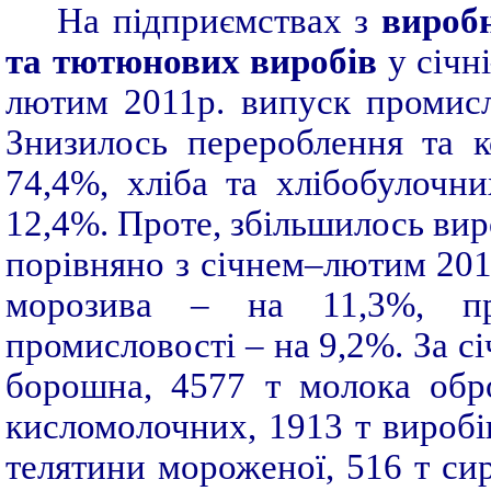
На підприємствах з
виробн
та тютюнових
виробів
у січн
лютим 2011р. випуск промисл
Знизилось перероблення та к
74,4%, хліба та хлібобулочн
12,4%. Проте, збільшилось вир
порівняно з січнем–лютим 201
морозива – на 11,3%, про
промисловості – на 9,2%. За с
борошна, 4577 т молока обро
кисломолочних, 1913 т виробі
телятини мороженої, 516 т си