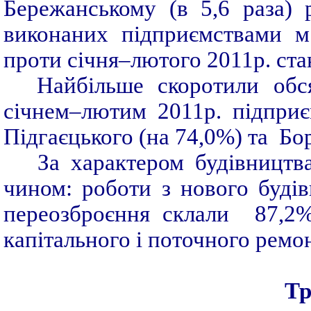
Бережанському (в 5,6 раза) 
виконаних підприємствами м
проти січня–лютого 2011р. ст
Найбільше скоротили обс
січнем–лютим 2011р. підприє
Підгаєцького (на 74,0%) та Бо
За характером будівництв
чином: роботи з нового будів
переозброєння склали 87,2%
капітального і поточного ремон
Тр