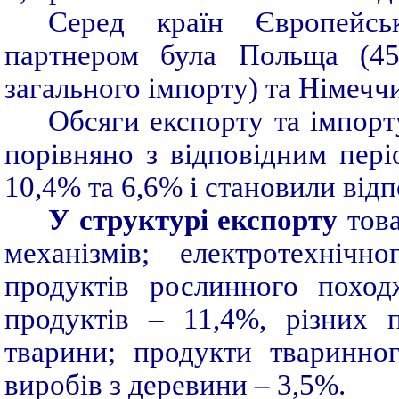
Серед країн Європейс
партнером була Польща (45
загального імпорту) та Німечч
Обсяги експорту та імпорту
порівняно з відповідним пер
10,4% та 6,6% і становили відп
У
структурі експорту
това
механізмів; електротехнічн
продуктів рослинного поход
продуктів – 11,4%, різних 
тварини; продукти тваринно
виробів з деревини – 3,5%.