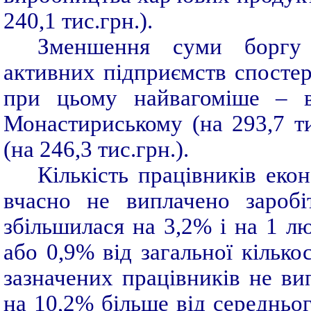
240,1 тис.грн.).
Зменшення суми боргу 
активних підприємств спостер
при цьому найвагоміше – в 
Монастириському (на 293,7 ти
(на 246,3 тис.грн.).
Кількість працівників еко
вчасно не виплачено заробі
збільшилася на 3,2% і на 1 лю
або 0,9% від загальної кілько
зазначених працівників не ви
на 10,2% більше від середньог