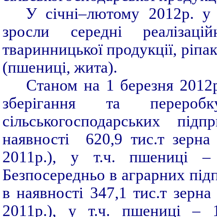
У січні–лютому 2012р. у
зросли середні реалізац
тваринницької продукції, ріпа
(пшениці, жита).
Станом на 1 березня 2012
зберігання та переро
сільськогосподарських під
наявності 620,9 тис.т зерна
2011р.), у т.ч. пшениці –
Безпосередньо в аграрних підп
в наявності 347,1 тис.т зерна
2011р.), у т.ч. пшениці – 