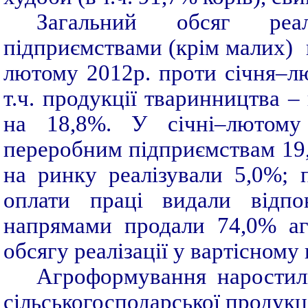
Загальний обсяг реалі
підприємствами (крім малих) в
лютому 2012р. проти січня–лю
т.ч. продукції тваринництва –
на 18,8%. У січні–лютому
переробним підприємствам 19,
на ринку реалізували 5,0%;
оплати праці видали відп
напрямами продали 74,0% агр
обсягу реалізації у вартісному 
Агроформування наростили
сільськогосподарської продукції