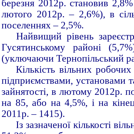
березня 2012р. становив 2,8%
лютого 2012р. – 2,6%), в сіл
поселеннях – 2,5%.
Найвищий рівень зареєстр
Гусятинському районі (5,7
(уключаючи Тернопільський ра
Кількість вільних робочих
підприємствами, установами т
зайнятості, в лютому 2012р. п
на 85, або на 4,5%, і на кін
2011р. – 1415).
Із зазначеної кількості ві