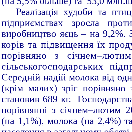
(на 5,5% більше) та 53,0 млн.ш
Реалізація худоби та птиц
підприємствах зросла прот
виробництво яєць – на 9,2%.
корів та підвищення їх прод
порівняно з січнем–люти
сільськогосподарських підп
С
ередній надій молока від од
(крім малих) зріс порівняно
становив 689 кг. Господарств
порівнянні з січнем–лютим 2
(на 1,1%), молока (на 2,4%) т
населення в загальному обсязі