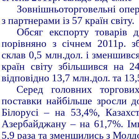
Зовнішньоторговельні опер
з партнерами із 57 країн світу.
Обсяг експорту товарів 
порівняно з січнем 2011р. з
склав 0,5 млн.дол. і зменшивс
країн світу збільшився на 2
відповідно 13,7 млн.дол. та 13,
Серед головних торгови
поставки найбільше зросли до
Білорусі – на 53,4%, Казах
Азербайджану – на 61,7%. Імп
5,9 раза та зменшились з Молд