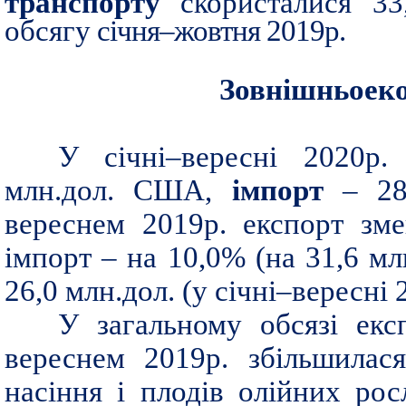
транспорту
скористалися 33
обсягу
січня
‒
жовтня 2019р.
Зовнішньоеко
У січні–вересні 2020р
млн.дол. США,
імпорт
– 285
вереснем 2019р. експорт зме
імпорт – на 10,0% (на 31,6 мл
26,0 млн.дол. (у січні–вересні 
У загальному обсязі екс
вереснем 2019р. збільшилася
насіння і плодів олійних рос