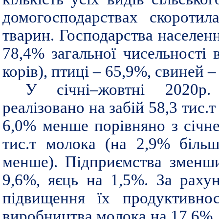
домогосподарствах скоротила
тварин. Господарства населен
78,4% загальної чисельності в
корів), птиці – 65,9%, свиней –
У січні–жовтні 2020р.
реалізовано на забій 58,3 тис.т
6,0% менше порівняно з січн
тис.т молока (на 2,9% біль
менше). Підприємства зменш
9,6%, яєць на 1,5%. За раху
підвищення їх продуктивнос
виробництва молока на 17,6%.