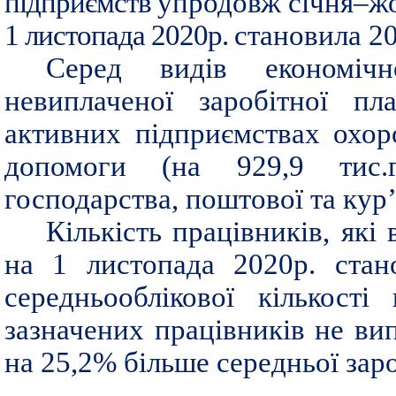
підприємств
упродовж січня–ж
1 листопада 2020р.
становила 20
Серед видів економічн
невиплаченої заробітної пл
активних підприємствах охор
допомоги (на 929,9 тис.г
господарства, поштової та кур’є
Кількість працівників, які
на 1 листопада 2020р. стан
середньооблікової кількост
зазначених працівників не ви
на 25,2% більше середньої заро