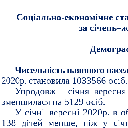
Соціально-економічне ст
за січень–
Демогра
Чисельність наявного насе
2020р.
становила 1033566 осіб.
Упродовж січня–вересн
зменшилася на 5129 осіб.
У січні–вересні 2020р. в о
138 дітей менше, ніж у січ