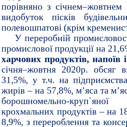
порівняно з січнем–жовтнем 
видобуток пісків будівельн
полевошпатові (крім кременист
У переробній промисловос
промислової продукції на 21,6
харчових продуктів, напоїв і
січня–жовтня 2020р. обсяг 
31,5%, у т.ч. на підприємств
жирів – на 57,8%, м’яса та м’я
борошномельно-круп`яної
крохмальних продуктів – на 18
8,9%, з перероблення та консе