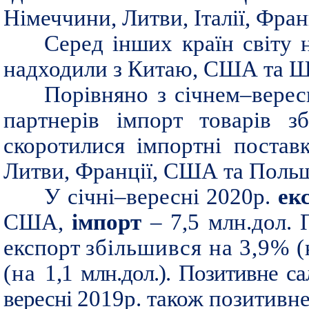
Німеччини, Литви, Італії, Фран
Серед інших країн світу 
надходили з Китаю, США та Ш
Порівняно з січнем–верес
партнерів імпорт товарів з
скоротилися імпортні постав
Литви, Франції, США та Польщ
У січні–вересні 2020р.
ек
США,
імпорт
– 7,5 млн.дол. 
експорт
збільшився на 3,9% (
(на
1
,1 млн.дол.). Позитивне са
вересні
2019р. також позитивне 