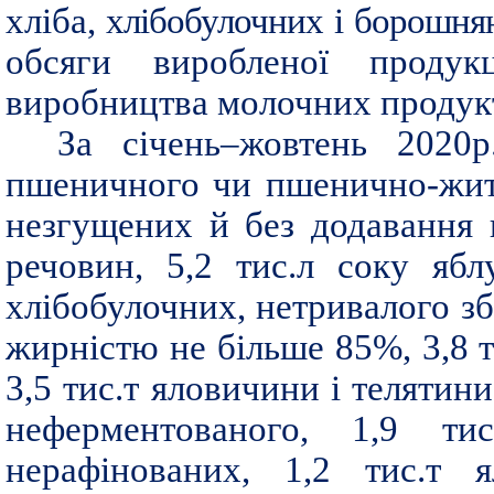
хліба
, хлібобулочних і борошня
обсяги виробленої продук
виробництва молочних продукті
За січень–жовтень 2020р
пшеничного чи пшенично-житн
незгущених й без додавання
речовин, 5,2 тис.л соку ябл
хлібобулочних, нетривалого зб
жирністю не більше 85%, 3,8 т
3,5 тис.т яловичини і телятини
неферментованого, 1,9 ти
нерафінованих, 1,2 тис.т 