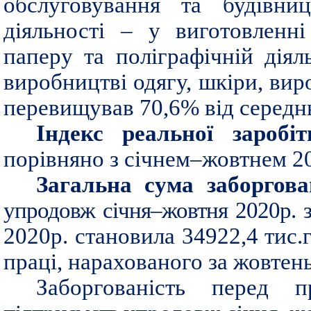
обслуговування та будівни
діяльності –
у
виготовленні
паперу та поліграфічній діял
виробництві одягу, шкіри, виро
перевищував 70,6% від середнь
Індекс реальної заробі
порівняно з січнем–жовтнем 2
Загальна сума заборгова
упродовж січня–жовтня 2020р. з
2020р. становила 34922,4 тис
праці, нарахованого за жовтен
Заборгованість перед 