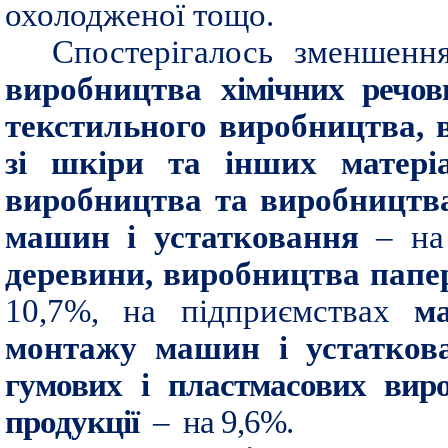
охолодженої тощо.
Спостерігалось зменшенн
виробництва
хімічних речови
текстильного виробництва, 
зі шкіри та інших матер
виробництва та виробництва
машин і устатковання
– на
деревини, виробництва папер
10,7%,
на підприємствах
маш
монтажу машин і устатков
гумових і пластмасових виро
продукції
–
на 9,6%
.