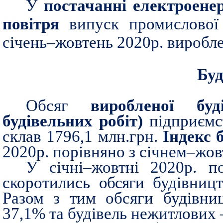
У
постачанні електроенер
повітря
випуск промислової 
січень–жовтень 2020р. виробле
Буд
Обсяг
виробленої буд
будівельних робіт)
підприємст
склав 1796,1 млн.грн.
Індекс 
2020р. порівняно з січнем–жов
У січні–жовтні 2020р. п
скоротились
обсяги
будівниц
Разом з тим обсяги будівни
37,1% та будівель нежитлових 