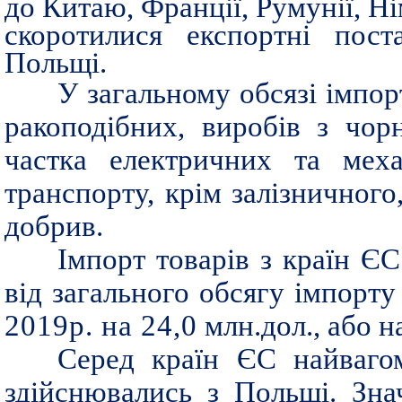
до Китаю, Франції, Румунії, Ні
скоротилися експортні пост
Польщі.
У загальному обсязі імпор
ракоподібних, виробів з чор
частка електричних та меха
транспорту, крім залізничного
добрив.
Імпорт товарів з країн ЄС
від загального обсягу імпорт
2019р. на 24,0
млн.дол., або н
Серед країн ЄС найвагом
здійснювались з Польщі. Зна