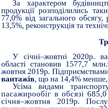
За характером будівницт
продукції розподілились так
77,0% від загального обсягу,
13,5%, реконструкція та техні
Тр
У січні–жовтні 2020р. ва
області становив 1577,7 млн
жовтня 2019р. Підприємствам
вантажів
, що на 14,4% менше,
Усіма видами транспо
пасажирообіг в обсязі 685,0
січня
‒
жовтня
2019р. Посл