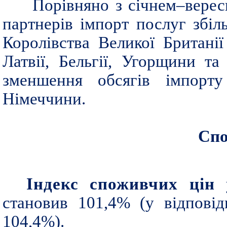
Порівняно з січнем–верес
партнерів імпорт послуг збі
Королівства Великої Британії
Латвії, Бельгії, Угорщини т
зменшення обсягів імпорту
Німеччини.
Спо
Індекс споживчих цін
становив 101,4% (у відпові
104,4%).