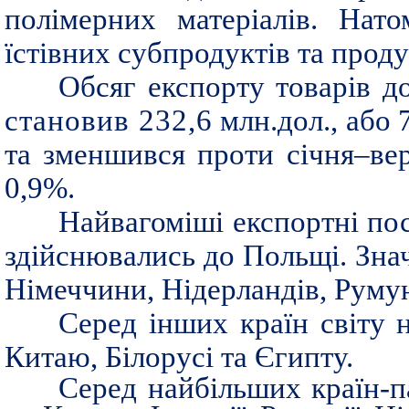
полімерних матеріалів. Нат
їстівних субпродуктів та проду
Обсяг експорту товарів д
становив 232,6
млн.дол., або 
та зменшився проти січня–вер
0,9%.
Найвагоміші експортні пос
здійснювались до Польщі. Знач
Німеччини, Нідерландів, Румунії
Серед інших країн світу 
Китаю, Білорусі та Єгипту.
Серед найбільших країн-п