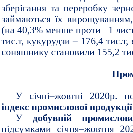
зберігання та переробку зерн
займаються їх вирощуванням, 
(на 40,3% менше проти 1 листо
тис.т, кукурудзи – 176,4 тис.т,
соняшнику становили 155,2 тис
Пром
У січні–жовтні 2020р. п
індекс промислової продукці
У
добувній промислов
підсумками січня–жовтня 20