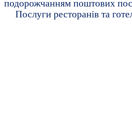
подорожчанням поштових посл
Послуги ресторанів та готе