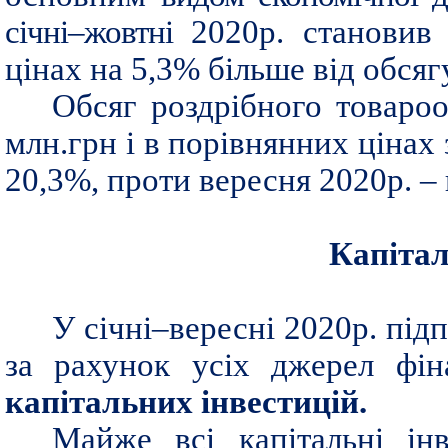
січні–жовтні
2020р. становив 
цінах на 5,3% більше від обся
Обсяг роздрібного товароо
млн.грн і в порівнянних цінах
20,3%, проти вересня 2020р. – 
Капітал
У січні–вересні 2020р. під
за рахунок усіх джерел фін
капітальних інвестицій.
Майже всі капітальні інв