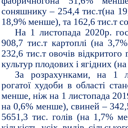
фабричногона 51,6% менше
соняшнику – 254,4 тис.т(на 19,
18,9% менше), та 162,6 тис.т с
На 1 листопада 2020р. гос
908,7 тис.т картоплі (на 3,7
232,6 тис.т овочів відкритого 
культур плодових і ягідних (на
За розрахунками, на 1 ли
рогатої худоби в області стан
менше, ніж на 1 листопада 2019р
на 0,6% менше), свиней – 342,5
5651,3 тис. голів (на 1,7% м
кількість усіх видів сільсько