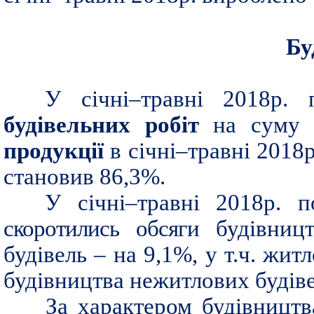
Бу
У січні–травні 2018р. 
будівельних робіт
на суму 
продукції
в січні–травні 2018
становив 86,3%.
У січні–травні 2018р. п
скоротились обсяги
будівниц
будівель – на 9,1%, у т.ч. жит
будівництва нежитлових будіве
За характером будівництв