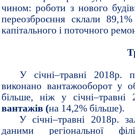
чином: роботи з нового будів
переозброєння склали 89,1%
капітального і поточного ремон
Т
У січні–травні 2018р. п
виконано вантажооборот у о
більше, ніж у січні–травні
вантажів (
на 14,2% більше).
У січні–травні 2018р. за
даними регіональної філ