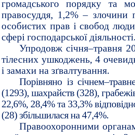
громадського порядку та мо
правосуддя, 1,2% – злочини 
особистих прав і свобод люди
сфері господарської діяльності
Упродовж січня–травня 20
тілесних ушкоджень, 4 очевидн
і замахи на зґвалтування.
Порівняно із січнем–травне
(1293), шахрайств (328), грабежі
22,6%, 28,4% та 33,3% відповідн
(28) збільшилася на 47,4%.
Правоохоронними органами