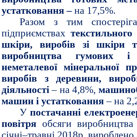
устатковання –
на 17,5%.
Разом з тим спостеріг
підприємствах
текстильного 
шкіри, виробів зі шкіри т
виробництва гумових і 
неметалевої мінеральної п
виробів з деревини, вироб
діяльності
– на 4,8%,
машиноб
машин і устатковання
– на 2,
У
постачанні електроенер
повітря
обсяги виробництва 
січні–травні 2018р. вироблено 