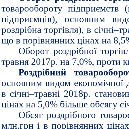
товарообороту підприємств 
підприємців), основним вид
роздрібна торгівля), в січні–т
що в порівнянних цінах на 8,5
Оборот роздрібної торгів
травня 2017р. на 7,0%, проти к
Роздрібний товарооборо
основним видом економічної ді
в січні–травні 2018р. станов
цінах на 5,0% більше обсягу с
Обсяг роздрібного товаро
млн.грн і в порівнянних ціна