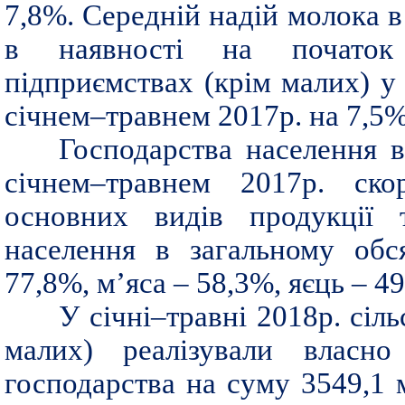
7,8%. Середній надій молока в
в наявності на початок 
підприємствах (крім малих) у 
січнем–травнем 2017р. на 7,5% 
Господарства населення в
січнем–травнем 2017р. ско
основних видів продукції т
населення в загальному обс
77,8%, м’яса – 58,3%, яєць – 4
У січні–травні 2018р. сіл
малих) реалізували власно 
господарства на суму 3549,1 м