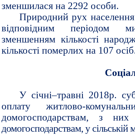
зменшилася на 2292 особи.
Природний рух населення в
відповідним періодом ми
зменшенням кількості народ
кількості померлих на 107 осіб
Соціа
У січні–травні 2018р. су
оплату житлово-комунал
домогосподарствам, з ни
домогосподарствам, у сільській м