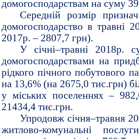
домогосподарствам на суму 390
Середній розмір признач
домогосподарство в травні 20
2017р. – 2807,7 грн).
У січні–травні 2018р. с
домогосподарствами на придб
рідкого пічного побутового па
на 13,6% (на 2675,0 тис.грн) бі
у міських поселеннях – 982,0
21434,4 тис.грн.
Упродовж січня–травня 20
житлово-комунальні послу