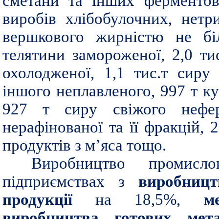
сметани та інших ферментова
виробів хлібобулочних, нетри
вершкового жирністю не бі
телятини замороженої, 2,0 ти
охолодженої, 1,1 тис.т сиру
іншого неплавленого, 997 т к
927 т сиру свіжого нефер
нерафінованої та її фракцій, 
продуктів з м’яса тощо.
Виробництво промисло
підприємствах з
виробницт
продукції
на 18,5%,
м
виробництва готових мет