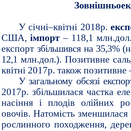
Зовнішньоек
У січні–квітні 2018р.
експ
США,
імпорт
– 118,1 млн.дол
експорт
збільшився на 35,3% (на
12,1
млн.дол.). Позитивне саль
квітні 2017р. також позитивне –
У загальному обсязі експор
2017р. збільшилася частка ел
насіння і плодів олійних ро
овочів. Натомість зменшилася 
рослинного походження, дерев