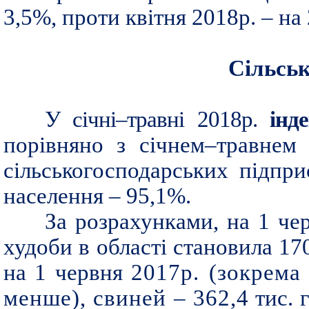
3,5%, проти квітня 2018р. – на
Сільськ
У січні–травні 2018р.
інд
порівняно
з січнем–травнем 
сільськогосподарських
підпри
населення – 95,1%.
За розрахунками, на 1 чер
худоби в області становила 170
на 1 червня
2017р. (зокрема 
менше), свиней – 362,4
тис. 