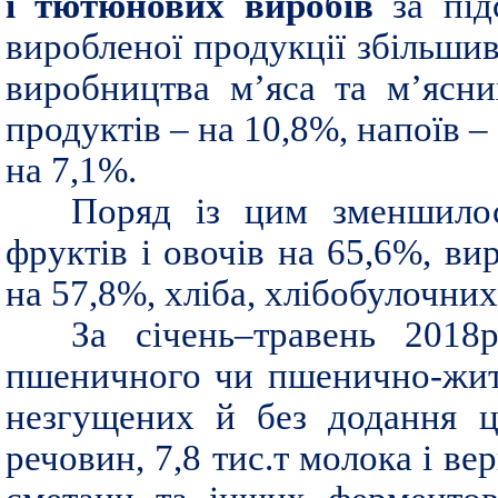
і
тютюнових виробів
за під
виробленої продукції збільшивс
виробництва м’яса та м’ясн
продуктів – на 10,8%, напоїв –
на 7,1%.
Поряд із цим зменшилос
фруктів і овочів на 65,6%, ви
на 57,8%, хліба, хлібобулочни
За січень–травень 2018
пшеничного чи пшенично-житн
незгущених й без додання ц
речовин, 7,8 тис.т молока і ве