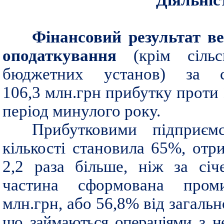
Діяльніс
Фінансовий результат ве
оподаткування
(крім сіль
бюджетних установ) за сі
106,3 млн.грн прибутку проти 
період минулого року.
Прибутковими підприєм
кількості становила 65%, отр
2,2 раза більше, ніж за сі
частина сформована проми
млн.грн, або 56,8% від загаль
що займаються операціями з н