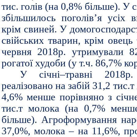
тис. голів (на 0,8% більше). У
збільшилось поголів’я усіх в
крім свиней. У домогосподарст
свійських тварин, крім овець 
червня 2018р. утримували 82
рогатої худоби (у т.ч. 86,7% ко
У січні–травні 2018р.
реалізовано на забій 31,2 тис.т
4,6% менше порівняно з січн
тис.т молока (на 0,7% менш
більше). Агроформування нар
37,0%, молока – на 11,6%, п