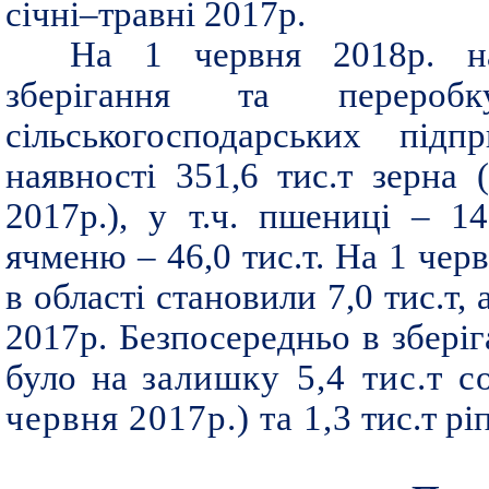
січні–травні 2017р.
На 1 червня 2018р. на
зберігання та переро
сільськогосподарських під
наявності 351,6 тис.т зерна
2017р.), у т.ч. пшениці – 14
ячменю – 46,0 тис.т. На 1 чер
в області становили 7,0 тис.т,
2017р. Безпосередньо в збері
було на
залишку 5,4 тис.т с
червня 2017р.) та 1,3
тис.т рі