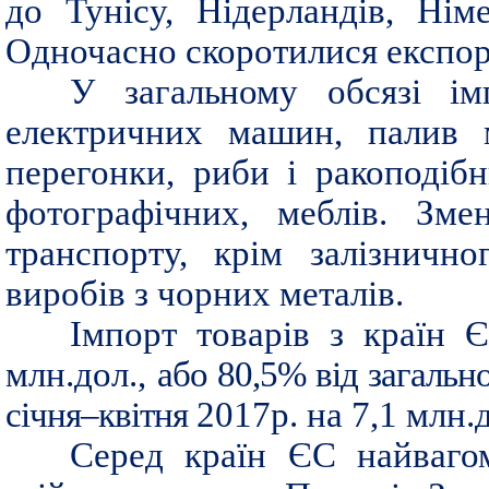
до Тунісу, Нідерландів, Нім
Одночасно скоротилися експорт
У загальному обсязі ім
електричних машин, палив м
перегонки, риби i ракоподібн
фотографічних, меблів. Зме
транспорту, крім залізничн
виробів з чорних металів.
Імпорт товарів з країн 
млн.дол.,
або 80,5% від загальн
січня–квітня
2017р. на 7,1 млн.д
Серед країн ЄС найвагом