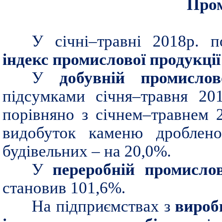
Пром
У січні–травні 2018р. п
індекс промислової продукці
У
добувній промислов
підсумками січня–травня 20
порівняно з січнем–травнем 
видобуток каменю дроблено
будівельних – на 20,0%.
У
переробній промислов
становив 101,6%.
На підприємствах з
вироб