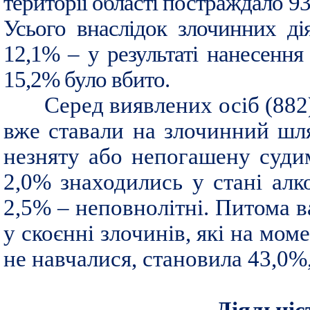
території області постраждало 93
Усього внаслідок злочинних ді
12,1% – у результаті нанесенн
15,2% було вбито.
Серед виявлених осіб (882
вже ставали на злочинний шл
незняту або непогашену судим
2,0% знаходились у стані алк
2,5% – неповнолітні. Питома в
у скоєнні злочинів, які на мо
не навчалися, становила 43,0%