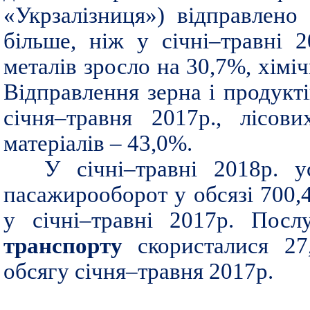
«Укрзалізниця») відправлено
більше, ніж у січні–травні 
металів зросло на 30,7%, хімі
Відправлення зерна і продукт
січня–травня 2017р., лісов
матеріалів – 43,0%.
У січні–травні 2018р. 
пасажирооборот у обсязі 700,
у січні–травні 2017р. Пос
транспорту
скористалися 27
обсягу січня–травня 2017р.