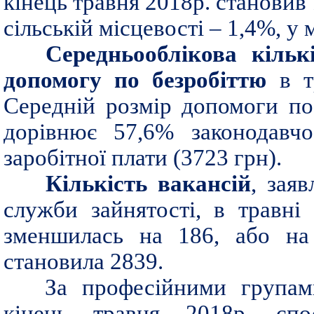
кінець травня 2018р. становив 
сільській місцевості – 1,4%, у
Середньооблікова кільк
допомогу по безробіттю
в тр
Середній розмір допомоги по
дорівнює 57,6% законодавчо
заробітної плати (3723 грн).
Кількість вакансій
, зая
служби зайнятості, в травні
зменшилась на 186, або на 
становила 2839.
За професійними групами
кінець травня 2018р. спос