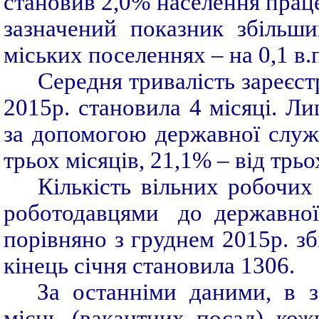
становив 2,0% населення працез
зазначений показник збільши
міських поселеннях – на 0,1 в.п
Середня тривалість зареєст
2015р. становила 4 місяці. Л
за допомогою державної служб
трьох місяців, 21,1% – від трьо
Кількість вільних робочих
роботодавцями
до державної
порівняно з груднем 2015р. зб
кінець січня становила 1306.
За останніми даними, в з
місць (вакантних посад) кож