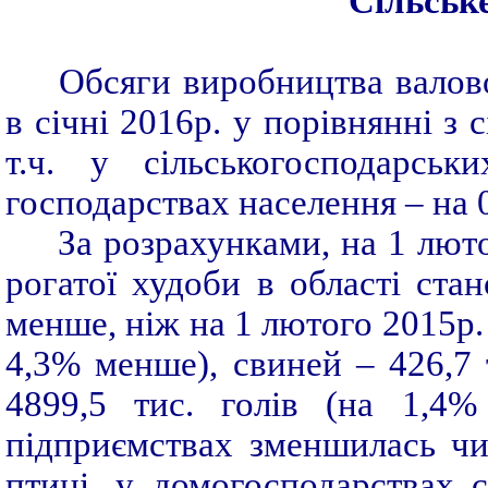
Сільськ
Обсяги виробництва валово
в січні 2016р. у порівнянні з 
т.ч. у сільськогосподарсь
господарствах населення – на 
За розрахунками, на 1 люто
рогатої худоби в області стан
менше, ніж на 1 лютого 2015р. (
4,3% менше), свиней – 426,7 т
4899,5 тис. голів (на 1,4%
підприємствах зменшилась чис
птиці, у домогосподарствах с