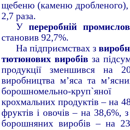
щебеню (каменю дробленого), 
2,7 раза.
У
переробній промислов
становив 92,7%.
На підприємствах з
виробн
тютюнових виробів
за підсум
продукції зменшився на 20
виробництва м’яса та м’ясни
борошномельно-круп`яної
крохмальних продуктів – на 4
фруктів і овочів – на 38,6%, 
борошняних виробів – на 23