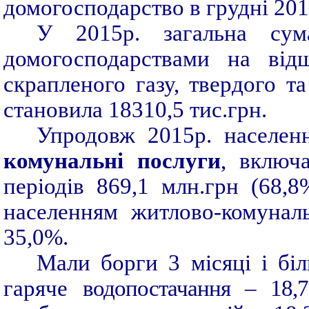
домогосподарство в грудні 201
У 2015р. загальна сум
домогосподарствами на від
скрапленого газу, твердого т
становила 18310,5 тис.грн.
Упродовж 2015р. населен
комунальні послуги
, включ
періодів 869,1 млн.грн (68,
населенням житлово-комунал
35,0%.
Мали борги 3 місяці і біл
гаряче
водопостачання – 18,