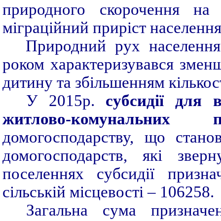
природного скорочення на 
міграційний приріст населення 
Природний рух населення
роком характеризувався змен
дитину та збільшенням кількос
У 2015р.
субсидії
для в
житлово-комунальних п
домогосподарству, що станов
домогосподарств, які звер
поселеннях субсидії призна
сільській місцевості – 106258.
Загальна сума призначе