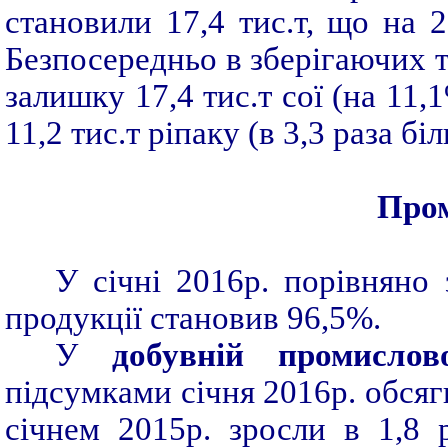
становили 17,4 тис.т, що на
Безпосередньо в зберігаючих 
залишку 17,4 тис.т сої (на 11,
11,2 тис.т ріпаку (в 3,3 раза бі
Пром
У січні 2016р. порівняно 
продукції становив 96,5%.
У
добувній промислов
підсумками січня 2016р. обсяг
січнем 2015р. зросли в 1,8 