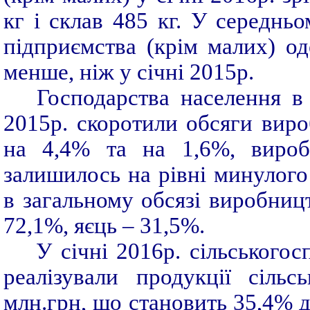
кг і склав 485 кг. У середньо
підприємства (крім малих) о
менше, ніж у січні 2015р.
Господарства населення в 
2015р. скоротили обсяги виро
на 4,4% та на 1,6%, вироб
залишилось на рівні минулого
в загальному обсязі виробниц
72,1%, яєць – 31,5%.
У січні 2016р. сільськогос
реалізували продукції сіль
млн.грн, що становить 35,4% д