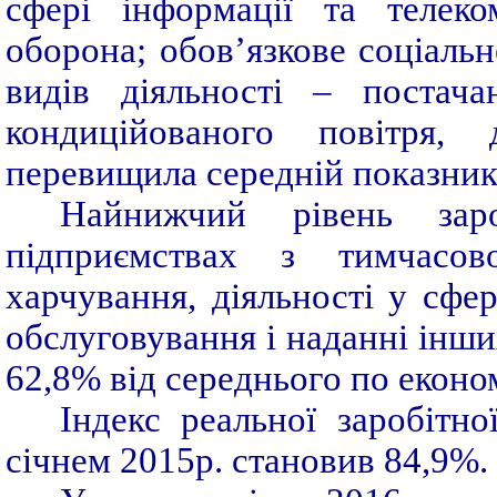
сфері інформації та телеко
оборона; обов’язкове соціаль
видів діяльності – постача
кондиційованого повітря, 
перевищила середній показник п
Найнижчий рівень заро
підприємствах з тимчасов
харчування, діяльності у сфе
обслуговування і наданні інши
62,8% від середнього по економ
Індекс реальної заробітно
січнем 2015р. становив 84,9%.