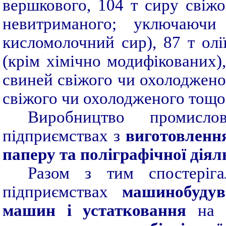
вершкового, 104 т сиру свіжо
невитриманого; уключаючи
кисломолочний сир), 87 т олії
(крім хімічно модифікованих),
свиней свіжого чи охолодженог
свіжого чи охолодженого тощо
Виробництво промисло
підприємствах з
виготовлення
паперу та поліграфічної діял
Разом з тим спостеріг
підприємствах
машинобуду
машин і устатковання
на 