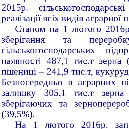
2015р. сільськогосподарськ
реалізації всіх видів аграрної 
Станом на 1 лютого 2016р
зберігання та переро
сільськогосподарських під
наявності 487,1 тис.т зерна 
пшениці – 241,9 тис.т, кукурудз
Безпосередньо в аграрних п
залишку 305,1 тис.т зерна
зберігаючих та зернопереро
(39,5%).
На 1 лютого 2016р. зап