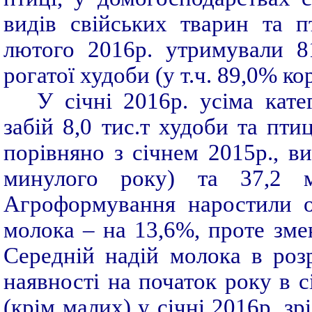
видів свійських тварин та п
лютого 2016р. утримували 81
рогатої худоби (у т.ч. 89,0% ко
У січні 2016р. усіма кате
забій 8,0 тис.т худоби та пти
порівняно з січнем 2015р., ви
минулого року) та 37,2 м
Агроформування наростили о
молока – на 13,6%, проте зм
Середній надій молока в роз
наявності на початок року в 
(крім малих) у січні 2016р. зр