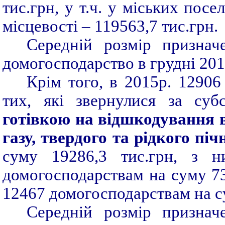
тис.грн, у т.ч. у міських посе
місцевості – 119563,7 тис.грн.
Середній розмір признач
домогосподарство в грудні 201
Крім того, в 2015р. 12906
тих, які звернулися за су
готівкою на відшкодування 
газу, твердого та рідкого пі
суму 19286,3 тис.грн, з 
домогосподарствам на суму 738
12467 домогосподарствам на су
Середній розмір признач