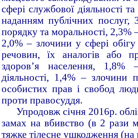
сфері службової діяльності та 
наданням публічних послуг, 
порядку та моральності, 2,3% 
2,0% – злочини у сфері обігу
речовин, їх аналогів або п
здоров’я населення, 1,8% 
діяльності, 1,4% – злочини 
особистих прав і свобод люд
проти правосуддя.
Упродовж січня 2016р. облі
замах на вбивство (в 2 рази м
тяжке тілесне ушкодження (на р