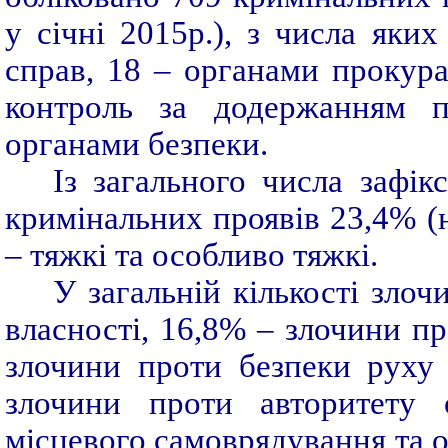
у січні 2015р.), з числа яки
справ, 18 – органами прокур
контроль за додержанням п
органами безпеки.
Із загального числа зафі
кримінальних проявів 23,4% (на
– тяжкі та особливо тяжкі.
У загальній кількості зло
власності, 16,8% – злочини пр
злочини проти безпеки руху 
злочини проти авторитету о
місцевого самоврядування та о